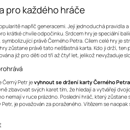
la pro každého hráče
 popularitě napříč generacemi. Její jednoduchá pravidla 
ro krátké chvíle odpočinku. Srdcem hry je speciální balí
 symbolizující právě Černého Petra. Cílem celé hry je st
hry zůstane právě tato nešťastná karta. Kdo ji drží, ten 
ána již pro děti od tří až čtyř let, jelikož nevyžaduje sl
prohrává
e Černý Petr je
vyhnout se držení karty Černého Petra
vně zbavovat svých karet tím, že hledají a vytvářejí dvoj
o nemají v ruce prázdno. Poslední hráč, který zůstane 
 Petr, je považován za poraženého. Vítězem se naopak st
t