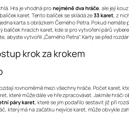
chlá. Hra je vhodná pro
nejméně dva hráče
, ale její ko
balíček karet. Tento balíček se skládá ze
33 karet
, z ni
a jedna karta s obrázkem Černého Petra. Pokud nemáte p
cký balíček hracích karet, kde si pro vytvoření párů vybe
e, abyste vytvořili „Černého Petra”. Karty se před rozd
ostup krok za krokem
o
ozdají rovnoměrně mezi všechny hráče. Počet karet, kte
ret, které může dále ve hře zpracovávat. Jakmile hráči ob
etní páry karet
, které se jim podařilo sestavit již při ro
, který má na začátku nejvíce karet, může obvykle zaháj