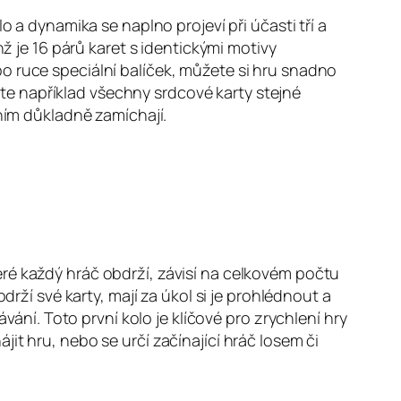
uzlo a dynamika se naplno projeví při účasti tří a
chž je 16 párů karet s identickými motivy
o ruce speciální balíček, můžete si hru snadno
rete například všechny srdcové karty stejné
áním důkladně zamíchají.
ré každý hráč obdrží, závisí na celkovém počtu
drží své karty, mají za úkol si je prohlédnout a
zdávání. Toto první kolo je klíčové pro zrychlení hry
it hru, nebo se určí začínající hráč losem či