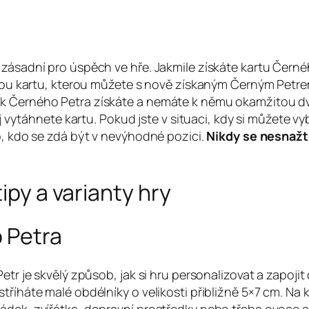
ásadní pro úspěch ve hře. Jakmile získáte kartu Černého 
jinou kartu, kterou můžete s nově získaným Černým Petr
k Černého Petra získáte a nemáte k němu okamžitou dvoj
ěj vytáhnete kartu. Pokud jste v situaci, kdy si můžete vyb
o, kdo se zdá být v nevýhodné pozici.
Nikdy se nesnažt
ipy a varianty hry
o Petra
tr je skvělý způsob, jak si hru personalizovat a zapojit 
říháte malé obdélníky o velikosti přibližně 5×7 cm. Na k