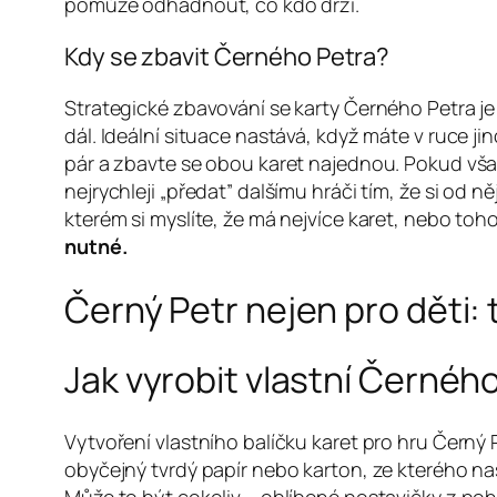
pomůže odhadnout, co kdo drží.
Kdy se zbavit Černého Petra?
Strategické zbavování se karty Černého Petra je z
dál. Ideální situace nastává, když máte v ruce 
pár a zbavte se obou karet najednou. Pokud vša
nejrychleji „předat” dalšímu hráči tím, že si od n
kterém si myslíte, že má nejvíce karet, nebo toh
nutné.
Černý Petr nejen pro děti: t
Jak vyrobit vlastní Černéh
Vytvoření vlastního balíčku karet pro hru Černý Pe
obyčejný tvrdý papír nebo karton, ze kterého nast