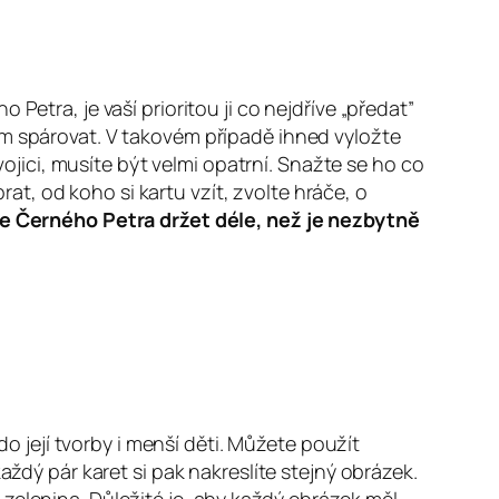
Petra, je vaší prioritou ji co nejdříve „předat”
em spárovat. V takovém případě ihned vyložte
ici, musíte být velmi opatrní. Snažte se ho co
rat, od koho si kartu vzít, zvolte hráče, o
e Černého Petra držet déle, než je nezbytně
do její tvorby i menší děti. Můžete použít
aždý pár karet si pak nakreslíte stejný obrázek.