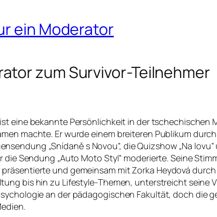
ur ein Moderator
ator zum Survivor-Teilnehmer
st eine bekannte Persönlichkeit in der tschechischen 
amen machte. Er wurde einem breiteren Publikum durch 
nsendung „Snídaně s Novou”, die Quizshow „Na lovu” u
er die Sendung „Auto Moto Styl” moderierte. Seine Sti
präsentierte und gemeinsam mit Zorka Heydová durch di
ng bis hin zu Lifestyle-Themen, unterstreicht seine Vie
sychologie an der pädagogischen Fakultät, doch die ge
Medien.