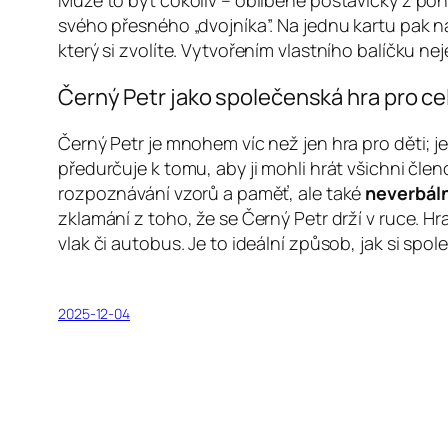
Může to být cokoliv – oblíbené postavičky z poh
svého přesného „dvojníka”. Na jednu kartu pak na
který si zvolíte. Vytvořením vlastního balíčku ne
Černý Petr jako společenská hra pro ce
Černý Petr je mnohem víc než jen hra pro děti; j
předurčuje k tomu, aby ji mohli hrát všichni čle
rozpoznávání vzorů a paměť, ale také
neverbál
zklamání z toho, že se Černý Petr drží v ruce. Hr
vlak či autobus. Je to ideální způsob, jak si spol
2025-12-04