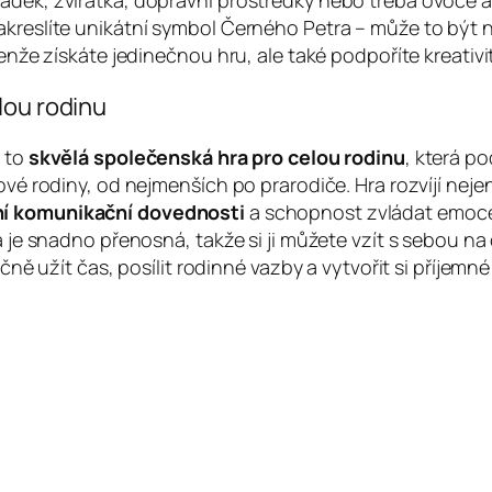
ádek, zvířátka, dopravní prostředky nebo třeba ovoce a 
kreslíte unikátní symbol Černého Petra – může to být na
jenže získáte jedinečnou hru, ale také podpoříte kreativ
lou rodinu
e to
skvělá společenská hra pro celou rodinu
, která po
nové rodiny, od nejmenších po prarodiče. Hra rozvíjí neje
ní komunikační dovednosti
a schopnost zvládat emoce,
a je snadno přenosná, takže si ji můžete vzít s sebou na
ečně užít čas, posílit rodinné vazby a vytvořit si příjemn