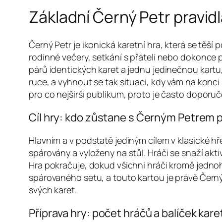
Základní Černý Petr pravid
Černý Petr je ikonická karetní hra, která se těší
rodinné večery, setkání s přáteli nebo dokonce p
párů identických karet a jednu jedinečnou kartu,
ruce, a vyhnout se tak situaci, kdy vám na konci 
pro co nejširší publikum, proto je často doporučov
Cíl hry: kdo zůstane s Černým Petrem 
Hlavním a v podstatě jediným cílem v klasické hř
spárovány a vyloženy na stůl. Hráči se snaží akti
Hra pokračuje, dokud všichni hráči kromě jednoh
spárovaného setu, a touto kartou je právě Černý
svých karet.
Příprava hry: počet hráčů a balíček kare