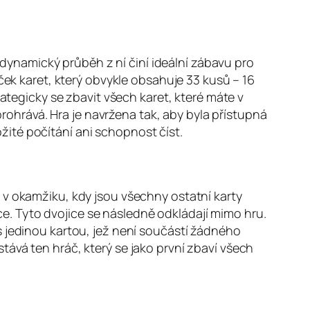
a dynamický průběh z ní činí ideální zábavu pro
ček karet, který obvykle obsahuje 33 kusů – 16
rategicky se zbavit všech karet, které máte v
prohrává. Hra je navržena tak, aby byla přístupná
ožité počítání ani schopnost číst.
v okamžiku, kdy jsou všechny ostatní karty
ice. Tyto dvojice se následně odkládají mimo hru.
s jedinou kartou, jež není součástí žádného
ává ten hráč, který se jako první zbaví všech