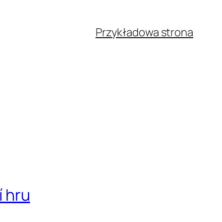
Przykładowa strona
í hru