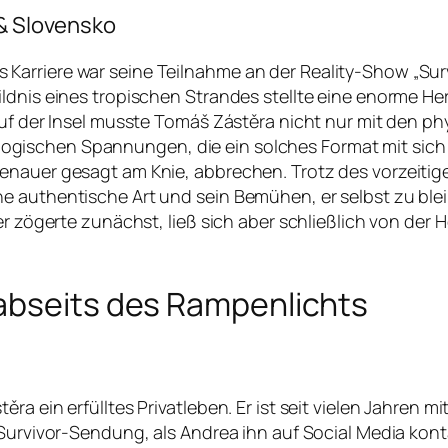
 & Slovensko
arriere war seine Teilnahme an der Reality-Show „Surv
ildnis eines tropischen Strandes stellte eine enorme 
 auf der Insel musste Tomáš Zástěra nicht nur mit den
ischen Spannungen, die ein solches Format mit sich 
enauer gesagt am Knie, abbrechen. Trotz des vorzeitig
e authentische Art und sein Bemühen, er selbst zu ble
 er zögerte zunächst, ließ sich aber schließlich von de
abseits des Rampenlichts
a ein erfülltes Privatleben. Er ist seit vielen Jahren mit
 Survivor-Sendung, als Andrea ihn auf Social Media kon