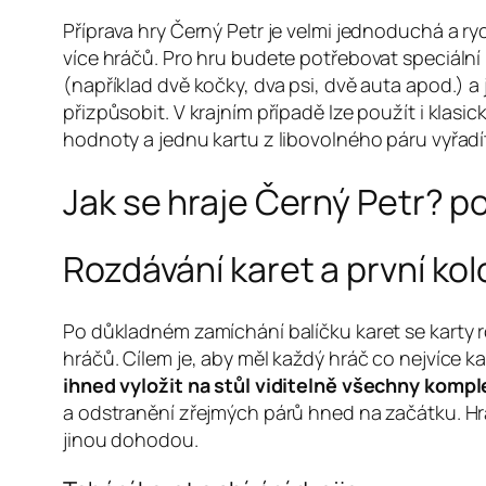
Příprava hry Černý Petr je velmi jednoduchá a ry
více hráčů. Pro hru budete potřebovat speciální 
(například dvě kočky, dva psi, dvě auta apod.) 
přizpůsobit. V krajním případě lze použít i klasi
hodnoty a jednu kartu z libovolného páru vyřadít
Jak se hraje Černý Petr? p
Rozdávání karet a první kol
Po důkladném zamíchání balíčku karet se karty r
hráčů. Cílem je, aby měl každý hráč co nejvíce ka
ihned vyložit na stůl viditelně všechny kompl
a odstranění zřejmých párů hned na začátku. Hráč
jinou dohodou.