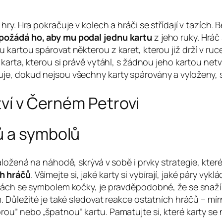
ry. Hra pokračuje v kolech a hráči se střídají v tazích. 
 požádá ho, aby mu podal jednu kartu
z jeho ruky. Hráč 
kartou spárovat některou z karet, kterou již drží v ruc
karta, kterou si právě vytáhl, s žádnou jeho kartou netvo
je, dokud nejsou všechny karty spárovány a vyloženy, 
tví v Černém Petrovi
ů a symbolů
aložená na náhodě, skrývá v sobě i prvky strategie, kte
h hráčů
. Všímejte si, jaké karty si vybírají, jaké páry vy
rtách se symbolem kočky, je pravděpodobné, že se snaží
m. Důležité je také sledovat reakce ostatních hráčů – 
u” nebo „špatnou” kartu. Pamatujte si, které karty se n