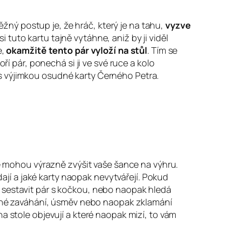
Běžný postup je, že hráč, který je na tahu,
vyzve
si tuto kartu tajně vytáhne, aniž by ji viděl
e,
okamžitě tento pár vyloží na stůl
. Tím se
ří pár, ponechá si ji ve své ruce a kolo
s výjimkou osudné karty Černého Petra.
ré mohou výrazně zvýšit vaše šance na výhru.
kládají a jaké karty naopak nevytvářejí. Pokud
 sestavit pár s kočkou, nebo naopak hledá
mírné zaváhání, úsměv nebo naopak zklamání
a stole objevují a které naopak mizí, to vám