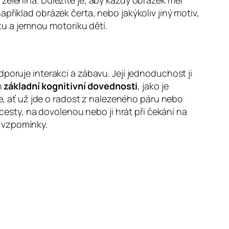
zelenina. Důležité je, aby každý obrázek měl
příklad obrázek čerta, nebo jakýkoliv jiný motiv,
itu a jemnou motoriku dětí.
dporuje interakci a zábavu. Její jednoduchost ji
n
základní kognitivní dovednosti
, jako je
 ať už jde o radost z nalezeného páru nebo
 cesty, na dovolenou nebo ji hrát při čekání na
é vzpomínky.