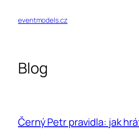
Przejdź
do
eventmodels.cz
treści
Blog
Černý Petr pravidla: jak hrá