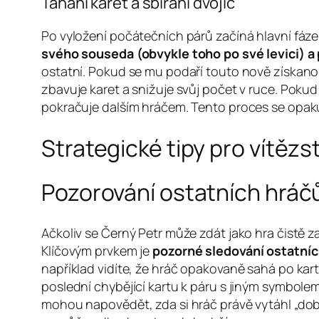
Tahání karet a sbírání dvojic
Po vyložení počátečních párů začíná hlavní fáze h
svého souseda (obvykle toho po své levici) a
ostatní. Pokud se mu podaří touto nově získanou 
zbavuje karet a snižuje svůj počet v ruce. Pokud 
pokračuje dalším hráčem. Tento proces se opaku
Strategické tipy pro vítězs
Pozorování ostatních hráč
Ačkoliv se Černý Petr může zdát jako hra čistě z
Klíčovým prvkem je
pozorné sledování ostatníc
například vidíte, že hráč opakovaně sahá po ka
poslední chybějící kartu k páru s jiným symbole
mohou napovědět, zda si hráč právě vytáhl „dobro